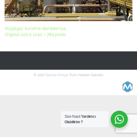
doğalgaz kurutma damlakimya
Original size is
1040 × 784
pixels
© 2017
Damla Kimya
Tüm Hakları Saklıdır
Size Nasıl
Yardımcı
Olabilirim ?