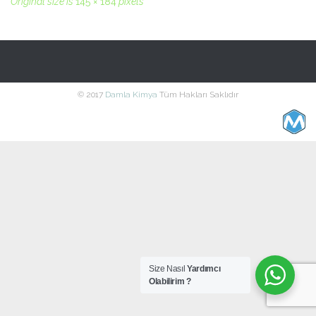
Original size is
145 × 184
pixels
© 2017
Damla Kimya
Tüm Hakları Saklıdır
Size Nasıl
Yardımcı
Olabilirim ?