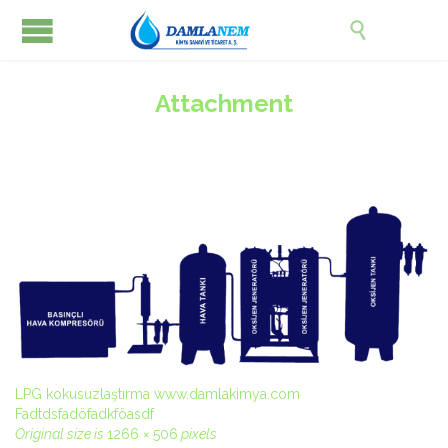

Attachment
LPG kokusuzlaştırma www.damlakimya.com
Fadtdsfadöfadkföasdf
Original size is
1266 × 506
pixels