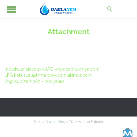

Attachment
moleküler sieve 13x APG www.damlakimya.com
LPG kokusuzlaştırma www.damlakimya.com
Original size is
969 × 200
pixels
© 2017
Damla Kimya
Tüm Hakları Saklıdır