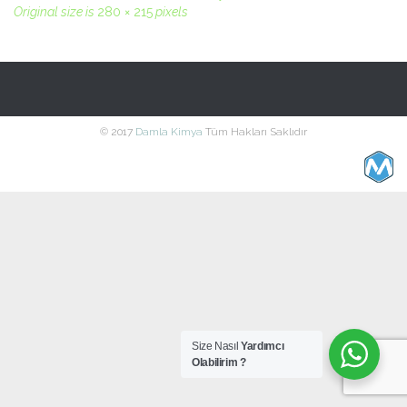
Original size is
280 × 215
pixels
© 2017
Damla Kimya
Tüm Hakları Saklıdır
Size Nasıl
Yardımcı
Olabilirim ?