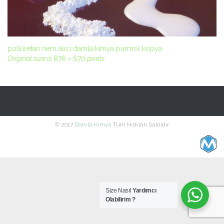
poliüretan nem alıcı damla kimya purmol kopya
Original size is
876 × 670
pixels
© 2017
Damla Kimya
Tüm Hakları Saklıdır
Size Nasıl
Yardımcı
Olabilirim ?