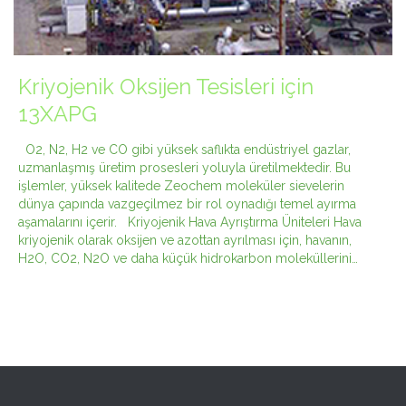
Kriyojenik Oksijen Tesisleri için
13XAPG
O2, N2, H2 ve CO gibi yüksek saflıkta endüstriyel gazlar,
uzmanlaşmış üretim prosesleri yoluyla üretilmektedir. Bu
işlemler, yüksek kalitede Zeochem moleküler sievelerin
dünya çapında vazgeçilmez bir rol oynadığı temel ayırma
aşamalarını içerir. Kriyojenik Hava Ayrıştırma Üniteleri Hava
kriyojenik olarak oksijen ve azottan ayrılması için, havanın,
H2O, CO2, N2O ve daha küçük hidrokarbon moleküllerini…