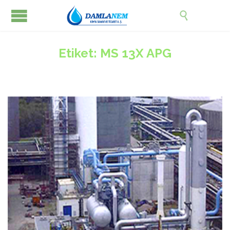

Etiket:
MS 13X APG