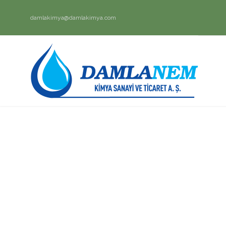
damlakimya@damlakimya.com