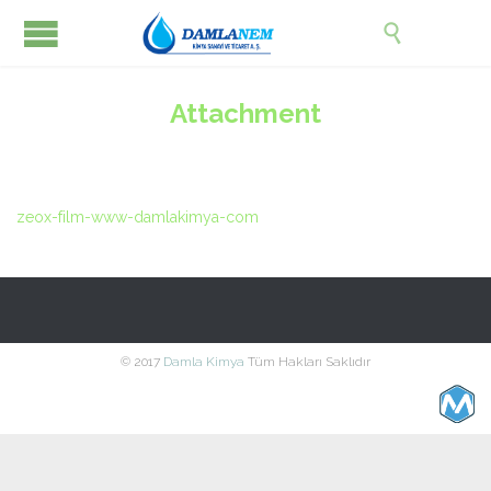

Attachment
zeox-film-www-damlakimya-com
© 2017
Damla Kimya
Tüm Hakları Saklıdır