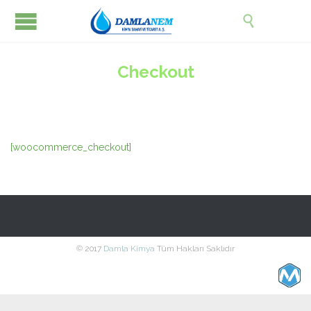

Checkout
[woocommerce_checkout]
© 2017
Damla Kimya
Tüm Hakları Saklıdır