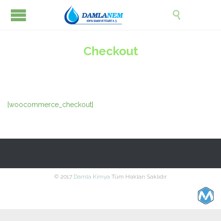

Checkout
[woocommerce_checkout]
© 2017
Damla Kimya
Tüm Hakları Saklıdır