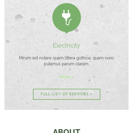

Electricity
Mirum est notare quam littera gothica, quam nunc
putamus parum claram.
More »
FULL LIST OF SERVICES »
ABOUT