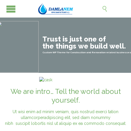

T
r
u
s
t
i
s
j
u
s
t
o
n
e
o
f
t
h
e
t
h
i
n
g
s
w
e
b
u
i
l
d
w
e
l
l
.
Custom WP Theme for Construction and Renovation related businesses
We are intro… Tell the world
about
yourself.
Ut wisi enim ad minim veniam, quis nostrud exerci tation
ullamcorperadipiscing elit, sed diam nonummy
nibh suscipit lobortis nisl ut aliquip ex ea commodo consequat.