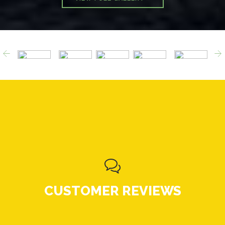



CUSTOMER REVIEWS