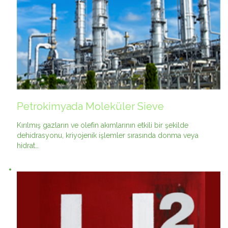
Petrokimyada Moleküler Sieve
Kırılmış gazların ve olefin akımlarının etkili bir şekilde
dehidrasyonu, kriyojenik işlemler sırasında donma veya
hidrat…