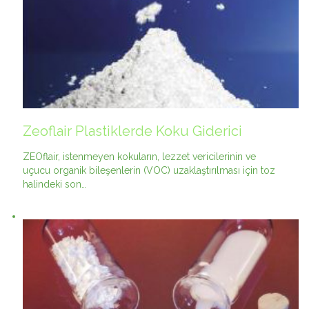
Zeoflair Plastiklerde Koku Giderici
ZEOflair, istenmeyen kokuların, lezzet vericilerinin ve
uçucu organik bileşenlerin (VOC) uzaklaştırılması için toz
halindeki son…