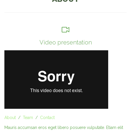

Video presentation
About
/
Team
/
Contact
Mauris accumsan eros eget libero posuere vulputate. Etiam elit