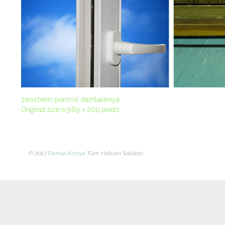
zeochem purmol damlakimya
Original size is
969 × 200
pixels
© 2017
Damla Kimya
Tüm Hakları Saklıdır