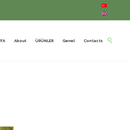
Skip

YFA
About
ÜRÜNLER
Genel
Contacts
to
content