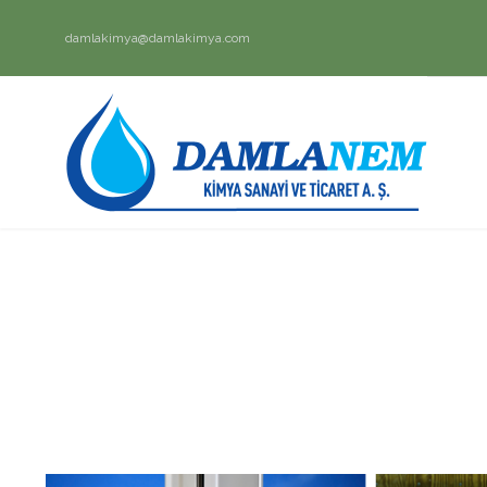
damlakimya@damlakimya.com